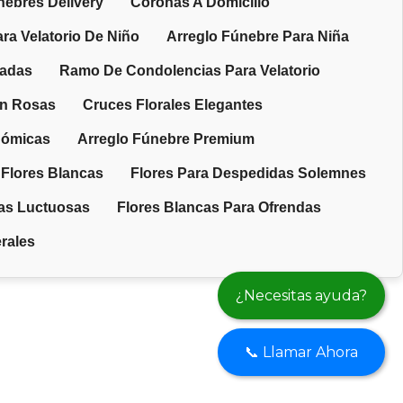
nebres Delivery
Coronas A Domicilio
ra Velatorio De Niño
Arreglo Fúnebre Para Niña
zadas
Ramo De Condolencias Para Velatorio
n Rosas
Cruces Florales Elegantes
nómicas
Arreglo Fúnebre Premium
Flores Blancas
Flores Para Despedidas Solemnes
ias Luctuosas
Flores Blancas Para Ofrendas
rales
¿Necesitas ayuda?
📞 Llamar Ahora