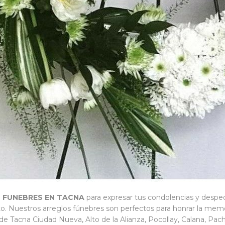
 FUNEBRES EN TACNA
para expresar tus condolencias y desped
o. Nuestros arreglos fúnebres son perfectos para honrar la memo
de Tacna Ciudad Nueva, Alto de la Alianza, Pocollay, Calana, Pachí