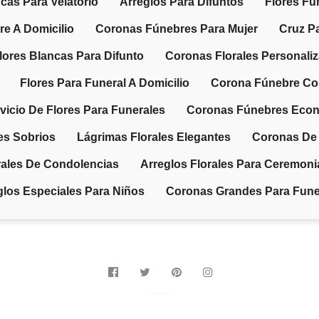
cas Para Velatorio
Arreglos Para Difuntos
Flores Fú
re A Domicilio
Coronas Fúnebres Para Mujer
Cruz Pa
lores Blancas Para Difunto
Coronas Florales Personali
Flores Para Funeral A Domicilio
Corona Fúnebre Co
vicio De Flores Para Funerales
Coronas Fúnebres Eco
es Sobrios
Lágrimas Florales Elegantes
Coronas De 
ales De Condolencias
Arreglos Florales Para Ceremon
glos Especiales Para Niños
Coronas Grandes Para Fune